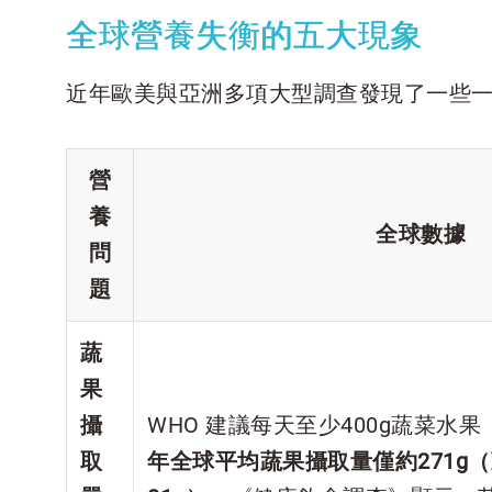
全球營養失衡的五大現象
近年歐美與亞洲多項大型調查發現了一些
營
養
全球數據
問
題
蔬
果
攝
WHO 建議每天至少400g蔬菜水果（
取
年全球平均蔬果攝取量僅約271g（蔬菜