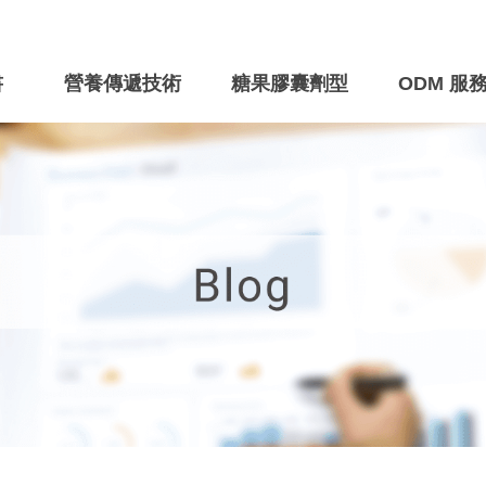
書
營養傳遞技術
糖果膠囊劑型
ODM 服