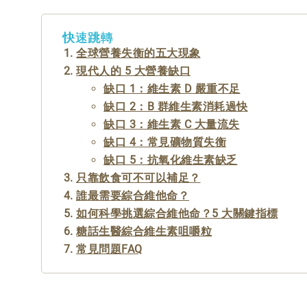
快速跳轉
全球營養失衡的五大現象
現代人的 5 大營養缺口
缺口 1：維生素 D 嚴重不足
缺口 2：B 群維生素消耗過快
缺口 3：維生素 C 大量流失
缺口 4：常見礦物質失衡
缺口 5：抗氧化維生素缺乏
只靠飲食可不可以補足？
誰最需要綜合維他命？
如何科學挑選綜合維他命？5 大關鍵指標
糖話生醫綜合維生素咀嚼粒
常見問題FAQ