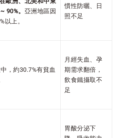
在歐洲、北美和中東
慣性防曬、日
~ 90%。
亞洲地區因
照不足
0%以上。
月經失血、孕
性中，約30.7%有貧血
期需求翻倍，
。
飲食鐵攝取不
足
胃酸分泌下