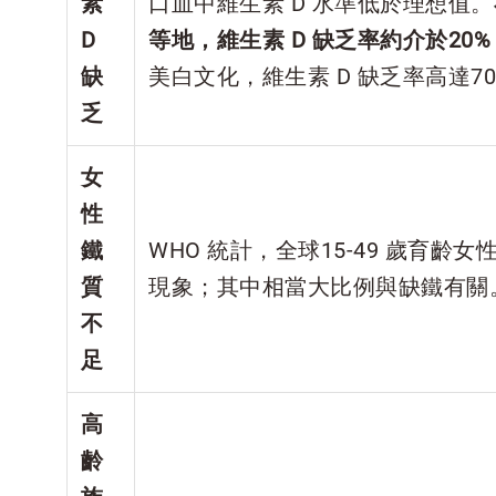
素
口血中維生素 D 水準低於理想值。
D
等地，維生素 D 缺乏率約介於20% 
缺
美白文化，維生素 D 缺乏率高達7
乏
女
性
鐵
WHO 統計，全球15-49 歲育齡女
質
現象；其中相當大比例與缺鐵有關
不
足
高
齡