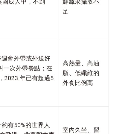
英國成人中，不到
鮮蔬果攝取不
足
每週會外帶或外送好
高熱量、高油
叫一次外帶餐點；在
脂、低纖維的
023 年已有超過5
外食比例高
計約有50%的世界人
室內久坐、習