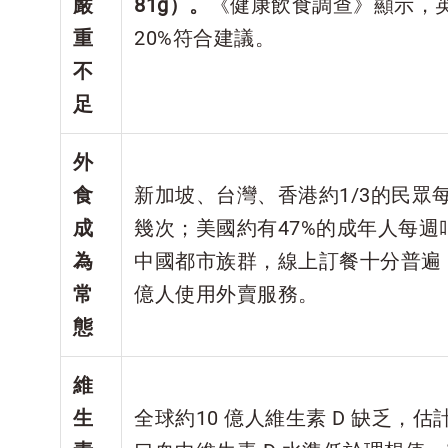
嚴
81g）。
《健康飲食調查》顯示，
重
20%符合建議。
不
足
外
食
新加坡、台灣、香港約1/3的民眾
成
幾次；美國約有47%的成年人每週
為
中國都市族群，線上訂餐十分普遍，2
常
億人使用外賣服務。
態
維
生
全球約10 億人維生素 D 缺乏，估