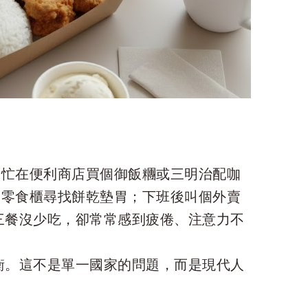
匆忙在便利商店買個御飯糰或三明治配咖
到零食櫃尋找餅乾墊胃；下班後叫個外賣
三餐沒少吃，卻常常感到疲倦、注意力不
衡。這不是單一國家的問題，而是現代人