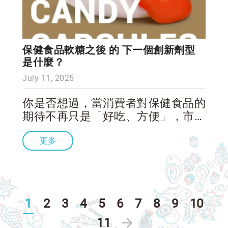
保健食品軟糖之後 的 下一個創新劑型
是什麼？
July 11, 2025
你是否想過，當消費者對保健食品的
期待不再只是「好吃、方便」，市場
的下一步會是什麼？ 在全球市場
更多
中，保健食品軟糖（Gummies）憑
藉美味、便利與高接受度，已成功改
變日常營養補給的體驗。然而，在今
年的
1
2
3
4
5
6
7
8
9
10
11