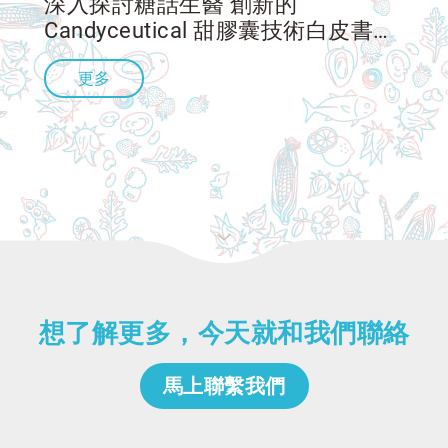
深入探討糖話生醫 創新的
Candyceutical 甜膠囊技術白皮書，
這一次世代的劑型在營養補充劑行業
更多
帶來革命性改變。這是個全方位的解
決方案，將美味、功效與便利完美結
合的配方設計 於這 類糖果口感的軟
膠囊之中，同時包覆著高劑量的機能
性原料，進而大幅改善了營養傳遞的
方式。探究這些 類糖果口感的軟膠
囊 如何提高生物活性的保存率和較
優的吸收率（生物利用率），同時還
提升消費者體驗的愉悅度，從而確保
有較高的服用意願。體驗美味和營養
想了解更多，今天就和我們聯絡
的完美結合，讓關鍵營養，美味補
給。
馬上聯繫我們