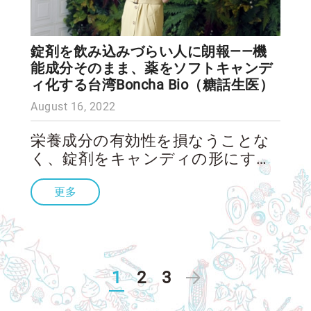
錠剤を飲み込みづらい人に朗報——機
能成分そのまま、薬をソフトキャンデ
ィ化する台湾Boncha Bio（糖話生医）
August 16, 2022
栄養成分の有効性を損なうことな
く、錠剤をキャンディの形にする
ことは可能だろうか。これは、世
更多
界のニュートラシューティカル
（栄養補助食品）市場が解決不可
能と考えた長年の課題である。し
かし、台湾のスタートアップ
Boncha Bio（糖話生医）がその難
1
2
3
題を解決するヒーローになった。
厳しい道のりを経て、サプリメン