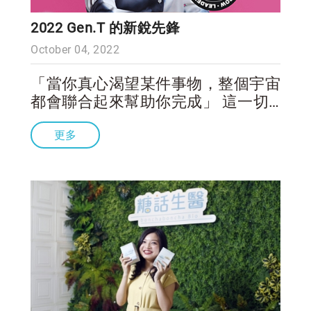
2022 Gen.T 的新銳先鋒
October 04, 2022
「當你真心渴望某件事物，整個宇宙
都會聯合起來幫助你完成」 這一切
從一個解決痛點的決心開始，當 糖
更多
話生醫 創辦人Corina 致力研發 糖果
膠囊 讓所有吞藥困難的人都能順利
補充營養素時，我們陸續受到國際社
會的關注與資源，因此能一直發揮所
長去改善社會尚未被解決的問題。