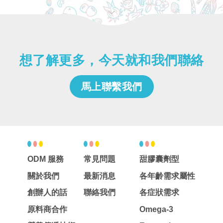
トをお菓子のようにおいしく、し
かも高用量・高生理活性を実現す
ることに成功したのである。
想了解更多，今天就和我們聯絡
馬上聯繫我們
ODM 服務
常見問題
甜膠囊劑型
關於我們
最新消息
各年齡需求屬性
創辦人的話
聯絡我們
各症狀需求
原料商合作
Omega-3