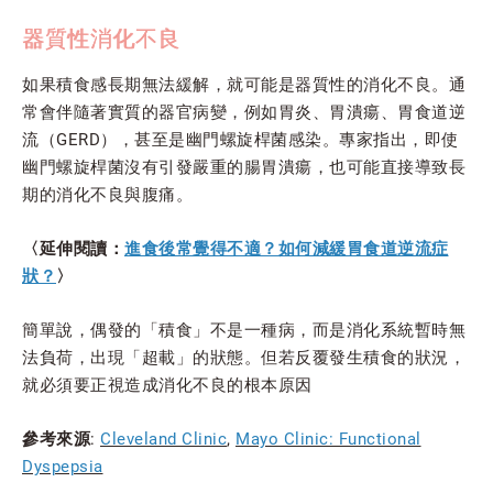
器質性消化不良
如果積食感長期無法緩解，就可能是器質性的消化不良。通
常會伴隨著實質的器官病變，例如胃炎、胃潰瘍、胃食道逆
流（GERD），甚至是幽門螺旋桿菌感染。專家指出，即使
幽門螺旋桿菌沒有引發嚴重的腸胃潰瘍，也可能直接導致長
期的消化不良與腹痛。
〈延伸閱讀：
進食後常覺得不適？如何減緩胃食道逆流症
狀？
〉
簡單說，偶發的「積食」不是一種病，而是消化系統暫時無
法負荷，出現「超載」的狀態。但若反覆發生積食的狀況，
就必須要正視造成消化不良的根本原因
參考來源
:
Cleveland Clinic
,
Mayo Clinic: Functional
Dyspepsia