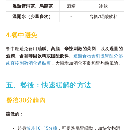
溫熱普洱茶、烏龍茶
酒精
冰飲
溫開水（少量多次）
-
含糖/碳酸飲料
4.餐中避免
餐中應避免食用
油膩、高脂、辛辣刺激的菜餚
，以及
過量的
酒精、含咖啡因飲料或碳酸飲料
。
這類食物會刺激胃酸分泌
或直接刺激消化道黏膜
，大幅增加消化不良和胃灼熱風險。
五、餐後：快速緩解的方法
餐後30分鐘內
該做的
：
起身
散步10–15分鐘
，可促進腸胃蠕動，加快食物消