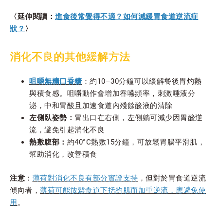
〈延伸閱讀：
進食後常覺得不適？如何減緩胃食道逆流症
狀？
〉
消化不良的其他緩解方法
咀嚼無糖口香糖
：約10–30分鐘可以緩解餐後胃灼熱
與積食感。咀嚼動作會增加吞嚥頻率，刺激唾液分
泌，中和胃酸且加速食道內殘餘酸液的清除
左側臥姿勢：
胃出口在右側，左側躺可減少因胃酸逆
流，避免引起消化不良
熱敷腹部：
約40°C熱敷15分鐘，可放鬆胃腸平滑肌，
幫助消化，改善積食
注意
：
薄荷對消化不良有部分實證支持
，但對於胃食道逆流
傾向者，
薄荷可能放鬆食道下括約肌而加重逆流，應避免使
用
。