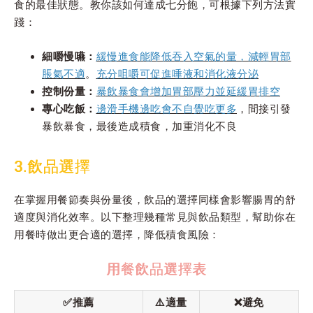
食的最佳狀態。教你該如何達成七分飽，可根據下列方法實
踐：
細嚼慢嚥：
緩慢進食能降低吞入空氣的量，減輕胃部
脹氣不適
。
充分咀嚼可促進唾液和消化液分泌
控制份量：
暴飲暴食會增加胃部壓力並延緩胃排空
專心吃飯：
邊滑手機邊吃會不自覺吃更多
，間接引發
暴飲暴食，最後造成積食，加重消化不良
3.飲品選擇
在掌握用餐節奏與份量後，飲品的選擇同樣會影響腸胃的舒
適度與消化效率。以下整理幾種常見與飲品類型，幫助你在
用餐時做出更合適的選擇，降低積食風險：
用餐飲品選擇表
✅推薦
⚠️適量
❌避免