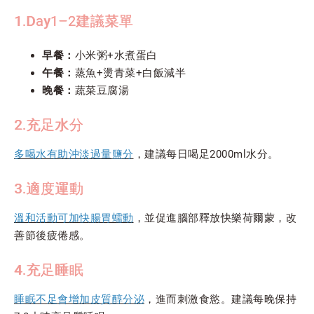
1.Day1–2建議菜單
早餐：
小米粥+水煮蛋白
午餐：
蒸魚+燙青菜+白飯減半
晚餐：
蔬菜豆腐湯
2.充足水分
多喝水有助沖淡過量鹽分
，建議每日喝足2000ml水分。
3.適度運動
溫和活動可加快腸胃蠕動
，並促進腦部釋放快樂荷爾蒙，改
善節後疲倦感。
4.充足睡眠
睡眠不足會增加皮質醇分泌
，進而刺激食慾。建議每晚保持