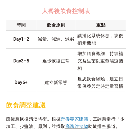
大餐後飲食控制表
時間
飲食原則
重點
讓消化系統休息，恢復
Day1–2
減量、減油、減鹹
初步機能
增加膳食纖維、持續補
Day3–5
逐步恢復正常
充益生菌以重塑腸道菌
相
反思飲食經驗，建立日
Day6+
建立新常態
常保養與定時定量習慣
飲食調整建議
節後應恢復清淡均衡。根據
營養專家建議
，烹調應奉行「少
加工、少鹽油」原則，並攝取
高纖維食物
助於排空腸道。