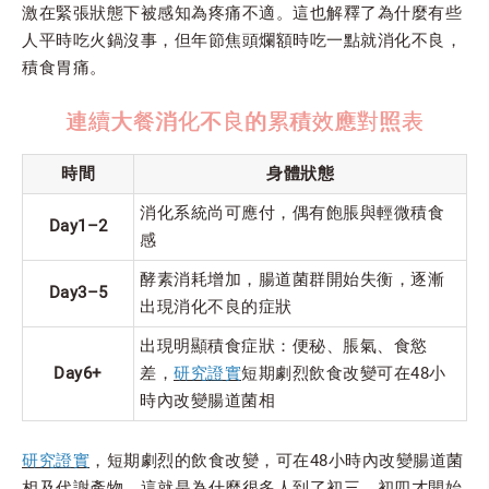
激在緊張狀態下被感知為疼痛不適。這也解釋了為什麼有些
人平時吃火鍋沒事，但年節焦頭爛額時吃一點就消化不良，
積食胃痛。
連續大餐消化不良的累積效應對照表
時間
身體狀態
消化系統尚可應付，偶有飽脹與輕微積食
Day1–2
感
酵素消耗增加，腸道菌群開始失衡，逐漸
Day3–5
出現消化不良的症狀
出現明顯積食症狀：便秘、脹氣、食慾
Day6+
差，
研究證實
短期劇烈飲食改變可在48小
時內改變腸道菌相
研究證實
，短期劇烈的飲食改變，可在48小時內改變腸道菌
相及代謝產物。這就是為什麼很多人到了初三、初四才開始