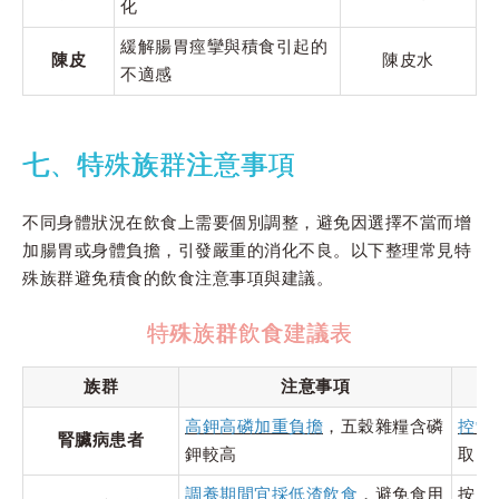
化
緩解腸胃痙攣與積食引起的
陳皮
陳皮水
不適感
七、特殊族群注意事項
不同身體狀況在飲食上需要個別調整，避免因選擇不當而增
加腸胃或身體負擔，引發嚴重的消化不良。以下整理常見特
殊族群避免積食的飲食注意事項與建議。
特殊族群飲食建議表
族群
注意事項
高鉀高磷加重負擔
，五穀雜糧含磷
控制
腎臟病患者
鉀較高
取
調養期間宜採低渣飲食
，避免食用
按照