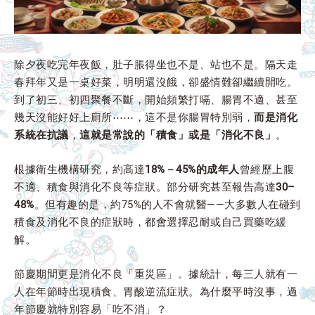
除夕夜吃完年夜飯，肚子脹得坐也不是、站也不是。隔天走
春拜年又是一桌好菜，明明還沒餓，卻盛情難卻繼續開吃。
到了初三、初四聚餐不斷，開始頻繁打嗝、腸胃不適、甚至
幾天沒能好好上廁所⋯⋯，這不是你腸胃特別弱，
而是消化
系統在抗議
，
這就是常說的「積食」或是「消化不良」
。
根據衛生機構研究，約高達
18%－45%的成年人
曾經歷上腹
不適、積食與消化不良等症狀。部分研究甚至報告高達
30–
48%
。但有趣的是，約75%的人不會就醫——大多數人在碰到
積食及消化不良的症狀時，都會選擇忍耐或自己買藥吃緩
解。
節慶期間更是消化不良「重災區」。據統計，每三人就有一
人在年節時出現積食、胃酸逆流症狀。為什麼平時沒事，過
年節慶就特別容易「吃不消」？