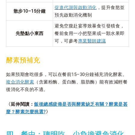
促進代謝與啟動消化
，提升食慾並
散步10–15分鐘
預先啟動消化機制
避免空腹赴宴導致暴食引發積食，
先墊點小東西
餐前食用一小把堅果或一顆水果即
可，可參考
專業醫師建議
酵素預補充
如果預期會吃很多，可以在餐前15–30分鐘補充消化酵素。
複合消化酵素
（含澱粉酶、蛋白酶、脂肪酶）能有效減輕餐
後消化不良的不適。
〈延伸閱讀：
飯後總感疲倦是否與酵素缺乏有關？酵素是甚
麼？酵素怎麼挑選?
〉
四、餐中：聰明吃、少負擔避免消化