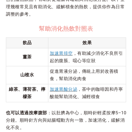
理幾種常見且有助消化、緩解積食的熱飲，提供你作為日常
調整的參考。
幫助消化熱飲對照表
飲品
效果
加速胃排空
，有助減少消化不良所引
薑茶
起的腹脹、噁心等症狀
促進胃液分泌，傳統上用於改善積
山楂水
食，幫助消化肉食
綠茶、薄荷茶、檸
加速胃酸分泌
，茶中的咖啡因和丹寧
檬茶
酸能幫助消化、減輕積食
也可以透過按摩腹部
：以肚臍為中心，順時針輕柔按摩5–10
分鐘。順時針方向與結腸蠕動方向一致，加速消化，緩解消
化不良。