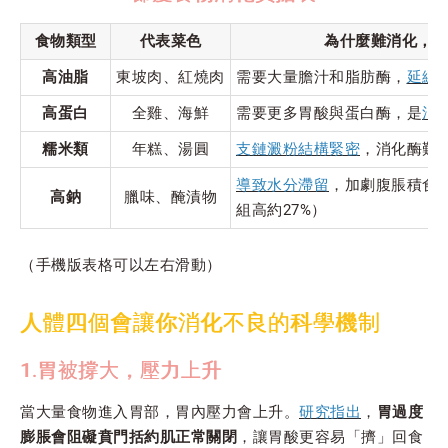
食物類型
代表菜色
為什麼難消化，
高油脂
東坡肉、紅燒肉
需要大量膽汁和脂肪酶，
延緩
高蛋白
全雞、海鮮
需要更多胃酸與蛋白酶，是
消
糯米類
年糕、湯圓
支鏈澱粉結構緊密
，消化酶難
導致水分滯留
，加劇腹脹積食
高鈉
臘味、醃漬物
組高約27%）
（手機版表格可以左右滑動）
人體四個會讓你消化不良的科學機制
1.胃被撐大，壓力上升
當大量食物進入胃部，胃內壓力會上升。
研究指出
，
胃過度
膨脹會阻礙賁門括約肌正常關閉
，讓胃酸更容易「擠」回食