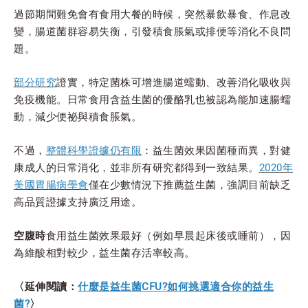
過節期間難免會有食用大餐的時候，突然暴飲暴食、作息改
變，腸道菌群容易失衡，引發積食脹氣或排便等消化不良問
題。
部分研究
證實，特定菌株可增進腸道蠕動、改善消化吸收與
免疫機能。日常食用含益生菌的優酪乳也被認為能加速腸蠕
動，減少便祕與積食脹氣。
不過，
整體科學證據仍有限
：益生菌效果因菌種而異，對健
康成人的日常消化，並非所有研究都得到一致結果。
2020年
美國胃腸病學會
僅在少數情況下推薦益生菌，強調目前缺乏
高品質證據支持廣泛用途。
空腹時
食用益生菌效果最好（例如早晨起床後或睡前），因
為維酸相對較少，益生菌存活率較高。
〈延伸閱讀：
什麼是益生菌CFU?如何挑選適合你的益生
菌?
〉