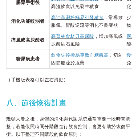
腸胃手術後
高渣飲食以免發生積食
化的
高油高澱粉極易引發積食
，常導致
少量
消化功能較弱者
脹氣、胃酸逆流等消化不良症狀
物
高普林食材升高尿酸
，增加痛風或
嚴格
痛風或高尿酸者
尿酸結石風險
酸排
飲食失控極易導致血糖飆高
，切勿
慢性
糖尿病患者
因節慶疏於服藥
免含
（手機版表格可以左右滑動）
八、節後恢復計畫
幾頓大餐之後，身體的消化與代謝系統通常需要一段時間調
整，若能依照時間分階段進行飲食控制，會更有助於恢復平
衡。以下整理不同階段的飲食原則：