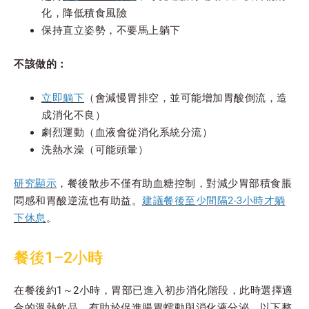
化，降低積食風險
保持直立姿勢，不要馬上躺下
不該做的：
立即躺下
（會減慢胃排空，並可能增加胃酸倒流，造
成消化不良）
劇烈運動（血液會從消化系統分流）
洗熱水澡（可能頭暈）
研究顯示
，餐後散步不僅有助血糖控制，對減少胃部積食脹
悶感和胃酸逆流也有助益。
建議餐後至少間隔2-3小時才躺
下休息
。
餐後1–2小時
在餐後約1～2小時，胃部已進入初步消化階段，此時選擇適
合的溫熱飲品，有助於促進腸胃蠕動與消化液分泌。以下整