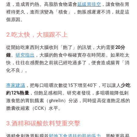
道，造成胃灼熱。高脂肪食物還會
延緩胃排空
，讓食物在胃
裡待更久，進而演變為「積食」，飽脹感遲遲不消，就是這
個原因。
2.吃太快，大腦跟不上
從開始吃東西到大腦收到「飽了」的訊號，大約需要
20分
鐘
。
研究指出
，大腦的飽食中樞確實存在時間差。如果吃太
快，往往在感覺飽之前就已經吃過多了，便會造成腸胃「消
化不良」。
專家建議
，把每口咀嚼次數從15下增至40下，可以讓人
少吃
約12%熱量
，但飽足感相同。研究者發現，多咀嚼能降低刺
激食慾的胃飢餓素（ghrelin）分泌，同時提高促進飽足感的
膽囊收縮素（CCK）水平。
3.酒精和碳酸飲料雙重夾擊
酒精會刺激胃黏膜並
鬆弛下食道括約肌的張力
，胃酸更容易