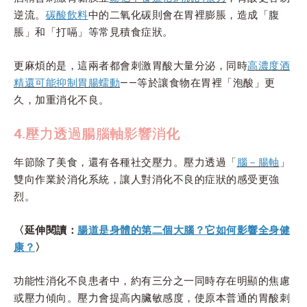
逆流。
碳酸飲料
中的二氧化碳則會在胃裡膨脹，造成「腹
脹」和「打嗝」等常見積食症狀。
更麻煩的是，這兩者都會刺激胃酸大量分泌，同時
高濃度酒
精還可能抑制胃腸蠕動
——等於讓食物在胃裡「泡酸」更
久，加重消化不良。
4.壓力透過腸腦軸影響消化
年節除了美食，還有各種社交壓力。壓力透過「
腦－腸軸
」
雙向作業於消化系統，讓人對消化不良的症狀的感受更強
烈。
〈延伸閱讀：
腸道是身體的第二個大腦？它如何影響全身健
康？
〉
功能性消化不良患者中，約有三分之一同時存在明顯的焦慮
或壓力傾向。壓力會提高內臟敏感度，使原本普通的胃酸刺