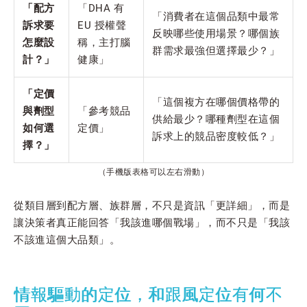
「配方
「DHA 有
「消費者在這個品類中最常
訴求要
EU 授權聲
反映哪些使用場景？哪個族
怎麼設
稱，主打腦
群需求最強但選擇最少？」
計？」
健康」
「定價
「這個複方在哪個價格帶的
與劑型
「參考競品
供給最少？哪種劑型在這個
如何選
定價」
訴求上的競品密度較低？」
擇？」
（手機版表格可以左右滑動）
從類目層到配方層、族群層，不只是資訊「更詳細」，而是
讓決策者真正能回答「我該進哪個戰場」，而不只是「我該
不該進這個大品類」。
情報驅動的定位，和跟風定位有何不