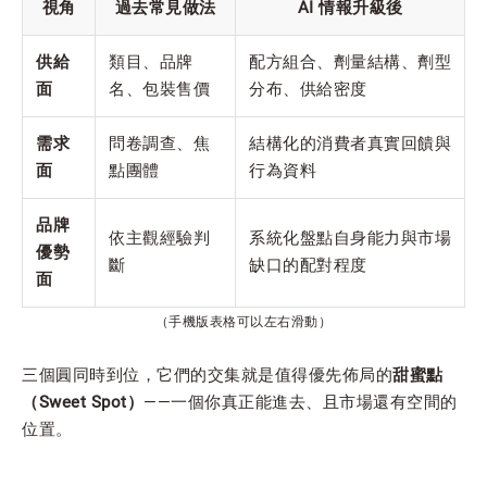
視角
過去常見做法
AI 情報升級後
供給
類目、品牌
配方組合、劑量結構、劑型
面
名、包裝售價
分布、供給密度
需求
問卷調查、焦
結構化的消費者真實回饋與
面
點團體
行為資料
品牌
依主觀經驗判
系統化盤點自身能力與市場
優勢
斷
缺口的配對程度
面
（手機版表格可以左右滑動）
三個圓同時到位，它們的交集就是值得優先佈局的
甜蜜點
（Sweet Spot）
——一個你真正能進去、且市場還有空間的
位置。