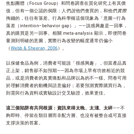
焦點團體（Focus Group）和問卷調查在質化研究上有其價
值，但有一個公認的侷限：人們
說
他們會買的，和他們
實際
掏錢的，往往有落差。行為科學稱這個現象為「意圖—行為
落差（intention–behavior gap）」——說感興趣是一回事，
真的購買是另一回事。相關 meta-analysis 顯示，即便問卷
量測到明確的意圖，實際行為改變的幅度通常仍偏小
（
Webb & Sheeran, 2006
）。
以保健食品為例，消費者可能說「很感興趣」，但當產品真
正上架，銷售卻不如預期——因為市場上早有功效相近的競
品，或是消費者的真實痛點和品牌以為的不一樣。問卷可用
於理解消費者的動機與語意偏好；若要預測實際購買行為，
則需與行為資料或實驗設計交叉驗證，效果更佳。
這三個陷阱有共同根源：資訊來得太晚、太淺、太碎
——不
夠即時、停留在類目層而非配方層、也沒有被整合成可直接
支撐決策的答案。