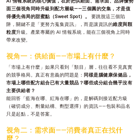
AI 情報系統的核心價值，在於把供給面、需求面、品牌優勢
面三個視角同時升級到配方層級——三個圓的交集，才是值
得優先佈局的甜蜜點（Sweet Spot）。
要跳脫這三個陷
阱，關鍵不是「更努力蒐集資訊」，而是讓資訊的
維度與顆
粒度
升級。產業專屬的 AI 情報系統，能在三個視角上同時
帶來改變。
視角一：供給面——市場上有什麼？
「市場上有什麼」如果只看到「類目」層，往往看不見真實
的競爭格局。真正有意義的問題是：
同樣是腦健康保健品，
市場上哪些配方組合已有大量競品？哪些成分組合幾乎沒有
主要供給者？
能回答「藍海在哪、紅海在哪」的，是解碼到接近配方級
（確切成分、劑量結構、劑型選擇）的資訊——包裝和品名
只是起點，不是答案。
視角二：需求面——消費者真正在找什
麼？