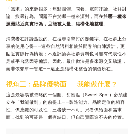
「需求」的來源很多：焦點團體、問卷、電商評論、社群討
論、搜尋行為。問題不在於哪一種來源對，而在於
哪一種來
源最貼近真實行為，且能被大量、結構化地整理
。
消費者在評論區說的、在搜尋引擎打的關鍵字、在社群上分
享的使用心得——這些自然語料相較於問卷的自陳設計，更
貼近實際行為情境；不過評論與社群資料也可能有代表性不
足或平台誘因等偏誤。因此，最佳做法是多來源交叉驗證，
而非依賴單一管道——這正是結構化整合的價值所在。
視角三：品牌優勢面——我能做什麼？
這是最容易被忽略的一個圓。甜蜜點（Sweet Spot）必須建
立在「我能做到」的前提上——製造能力、品牌定位的相容
性、供應鏈的可及性，三者缺一不可。只看供給面和需求
面，找到的可能是一個有缺口、但自己實際進不去的位置。