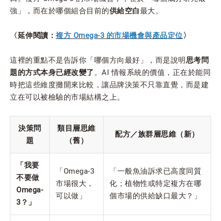
強」，而在於哪個組合目前的
供給空白
最大。
〈延伸閱讀：
複方 Omega-3 的市場機會與產品定位
〉
這裡的重點不是告訴你「哪個方向最好」，而是說明
思考問
題的方式本身已經改變了
。AI 情報系統的價值，正在於能同
時把這些維度攤開來比較，讓品牌決策不只靠直覺，而是建
立在可以被檢驗的市場結構之上。
決策問
類目層思維
配方／族群層思維（新）
題
（舊）
「我要
「Omega-3
「一般魚油訴求已高度同質
不要做
市場很大，
化；植物性或特定複方在哪
Omega-
可以做」
個市場的供給缺口最大？」
3？」