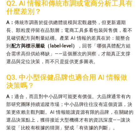
Q2. AI 情報和傳統市調或電商分析工具有
什麼差別？
A：
傳統市調善於提供總體規模與宏觀趨勢，但更新週期
長、顆粒度停留在品類層；電商工具多看包裝與售價，看不
見確切配方與劑量結構。產業 AI 情報的差異在於：能整合
到
配方與標示層級（label-level）
，回答「哪個具體配方組
合需求高但供給稀缺」——這個層次的洞察，才能真正支撐
選品與定位決策，而不只是提供更多圖表。
Q3. 中小型保健品牌也適合用 AI 情報做
決策嗎？
A：
適合，而且對中小品牌可能更有價值。大品牌通常有內
部研究團隊持續追蹤市場；中小品牌往往沒有這個資源，決
策更依賴主觀判斷。AI 情報能讓資源有限的品牌，在關鍵的
選品決策點上，獲得接近大型機構才有的資訊深度——讓決
策從「比較有根據的猜測」變成「有依據的判斷」。