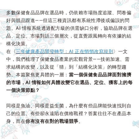
多數保健食品品牌在選品時，仍依賴市場熱度追蹤、問卷偏
好與競品跟進——但這三種資訊都有系統性滯後或偏誤的問
題。AI 情報系統透過配方級的供需缺口分析，協助品牌在選
品、定位、市場對話三個層次，從直覺跟風轉向有依據的結
構化決策。
在〈
三年健康產品開發轉型：AI 正在悄悄改寫規則
〉一文
中，我們梳理了保健食品產業的宏觀背景——技術加速、需
求結構的改變，以及從「猜」到「結構化決策」的轉型趨
勢。本篇聚焦更具體的一層：
當一個保健食品品牌面對擁擠
的市場，AI 情報如何具體改變它在選品、定位、獲客上的每
一個決策節點？
同樣是魚油、同樣是益生菌，為什麼有些品牌能快速找到自
己的位置、有些卻永遠陷在價格戰裡？答案往往不在產品本
身，而在
你有沒有在對的戰場競爭
。