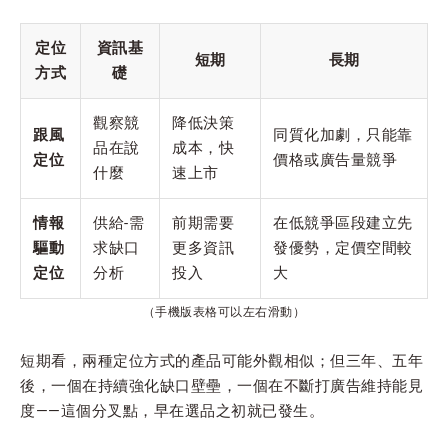
定位
資訊基
短期
長期
方式
礎
觀察競
降低決策
跟風
同質化加劇，只能靠
品在說
成本，快
定位
價格或廣告量競爭
什麼
速上市
情報
供給-需
前期需要
在低競爭區段建立先
驅動
求缺口
更多資訊
發優勢，定價空間較
定位
分析
投入
大
（手機版表格可以左右滑動）
短期看，兩種定位方式的產品可能外觀相似；但三年、五年
後，一個在持續強化缺口壁壘，一個在不斷打廣告維持能見
度——這個分叉點，早在選品之初就已發生。