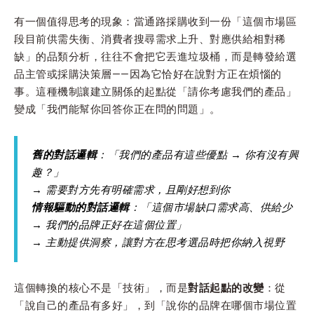
有一個值得思考的現象：當通路採購收到一份「這個市場區
段目前供需失衡、消費者搜尋需求上升、對應供給相對稀
缺」的品類分析，往往不會把它丟進垃圾桶，而是轉發給選
品主管或採購決策層——因為它恰好在說對方正在煩惱的
事。這種機制讓建立關係的起點從「請你考慮我們的產品」
變成「我們能幫你回答你正在問的問題」。
舊的對話邏輯
：「我們的產品有這些優點 → 你有沒有興
趣？」
→ 需要對方先有明確需求，且剛好想到你
情報驅動的對話邏輯
：「這個市場缺口需求高、供給少
→ 我們的品牌正好在這個位置」
→ 主動提供洞察，讓對方在思考選品時把你納入視野
這個轉換的核心不是「技術」，而是
對話起點的改變
：從
「說自己的產品有多好」，到「說你的品牌在哪個市場位置