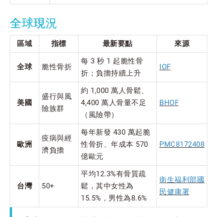
全球現況
區域
指標
最新要點
來源
每 3 秒 1 起脆性骨
全球
脆性骨折
IOF
折；負擔持續上升
約 1,000 萬人骨鬆、
盛行與風
美國
4,400 萬人骨量不足
BHOF
險族群
（風險帶）
每年新發 430 萬起脆
疫病與經
歐洲
性骨折、年成本 570
PMC8172408
濟負擔
億歐元
平均12.3%有骨質疏
衛生福利部國
台灣
50+
鬆，其中女性為
民健康署
15.5%，男性為8.6%