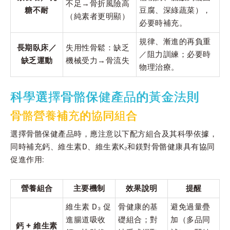
不足→骨折風險高
糖不耐
豆腐、深綠蔬菜），
（純素者更明顯）
必要時補充。
規律、漸進的再負重
長期臥床／
失用性骨鬆：缺乏
／阻力訓練；必要時
缺乏運動
機械受力→骨流失
物理治療。
科學選擇骨骼保健產品的黃金法則
骨骼營養補充的協同組合
選擇骨骼保健產品時，應注意以下配方組合及其科學依據，
同時補充鈣、維生素D、維生素K₂和鎂對骨骼健康具有協同
促進作用:
營養組合
主要機制
效果說明
提醒
維生素 D₃ 促
骨健康的基
避免過量疊
進腸道吸收
礎組合；對
加（多品同
鈣 + 維生素