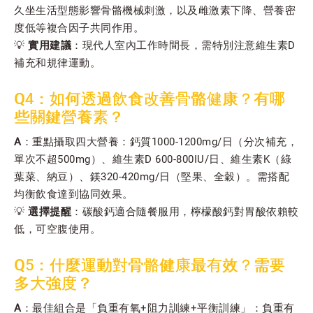
久坐生活型態影響骨骼機械刺激，以及雌激素下降、營養密
度低等複合因子共同作用。
💡
實用建議
：現代人室內工作時間長，需特別注意維生素D
補充和規律運動。
Q4：如何透過飲食改善骨骼健康？有哪
些關鍵營養素？
A
：重點攝取四大營養：鈣質1000-1200mg/日（分次補充，
單次不超500mg）、維生素D 600-800IU/日、維生素K（綠
葉菜、納豆）、鎂320-420mg/日（堅果、全穀）。需搭配
均衡飲食達到協同效果。
💡
選擇提醒
：碳酸鈣適合隨餐服用，檸檬酸鈣對胃酸依賴較
低，可空腹使用。
Q5：什麼運動對骨骼健康最有效？需要
多大強度？
A
：最佳組合是「負重有氧+阻力訓練+平衡訓練」：負重有