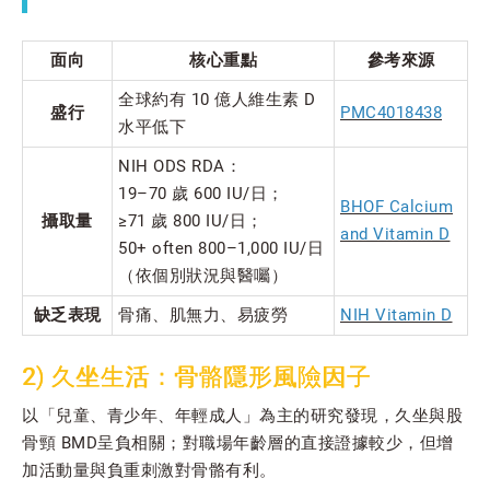
面向
核心重點
參考來源
全球約有 10 億人維生素 D
盛行
PMC4018438
水平低下
NIH ODS RDA：
19–70 歲 600 IU/日；
BHOF Calcium
攝取量
≥71 歲 800 IU/日；
and Vitamin D
50+ often 800–1,000 IU/日
（依個別狀況與醫囑）
缺乏表現
骨痛、肌無力、易疲勞
NIH Vitamin D
2) 久坐生活：骨骼隱形風險因子
以「兒童、青少年、年輕成人」為主的研究發現，久坐與股
骨頸 BMD呈負相關；對職場年齡層的直接證據較少，但增
加活動量與負重刺激對骨骼有利。