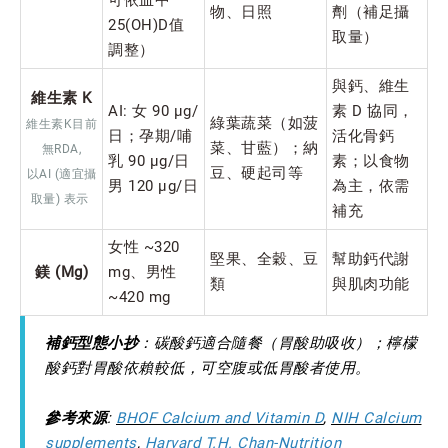
物、日照
劑（補足攝
25(OH)D值
取量）
調整）
與鈣、維生
維生素 K
AI: 女 90 μg/
素 D 協同，
綠葉蔬菜（如菠
維生素K目前
日；孕期/哺
活化骨鈣
菜、甘藍）；納
無RDA,
乳 90 μg/日
素；以食物
豆、硬起司等
以AI (適宜攝
男 120 μg/日
為主，依需
取量) 表示
補充
女性 ~320
堅果、全穀、豆
幫助鈣代謝
鎂 (Mg)
mg、男性
類
與肌肉功能
~420 mg
補鈣型態小抄
：碳酸鈣適合隨餐（胃酸助吸收）；檸檬
酸鈣對胃酸依賴較低，可空腹或低胃酸者使用。
參考來源
:
BHOF Calcium and Vitamin D
,
NIH Calcium
supplements
,
Harvard T.H. Chan-Nutrition