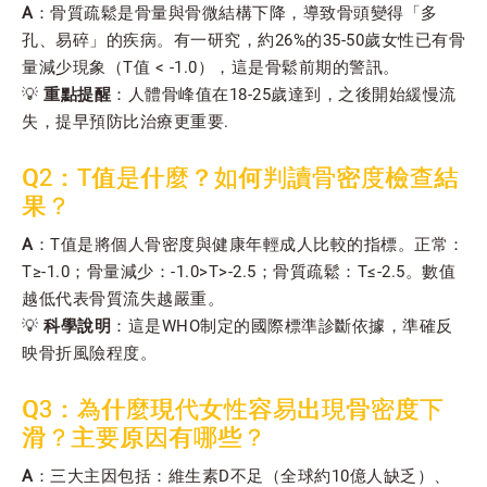
A
：骨質疏鬆是骨量與骨微結構下降，導致骨頭變得「多
孔、易碎」的疾病。有一研究，約26%的35-50歲女性已有骨
量減少現象（T值 < -1.0），這是骨鬆前期的警訊。
💡
重點提醒
：人體骨峰值在18-25歲達到，之後開始緩慢流
失，提早預防比治療更重要.
Q2：T值是什麼？如何判讀骨密度檢查結
果？
A
：T值是將個人骨密度與健康年輕成人比較的指標。正常：
T≥-1.0；骨量減少：-1.0>T>-2.5；骨質疏鬆：T≤-2.5。數值
越低代表骨質流失越嚴重。
💡
科學說明
：這是WHO制定的國際標準診斷依據，準確反
映骨折風險程度。
Q3：為什麼現代女性容易出現骨密度下
滑？主要原因有哪些？
A
：三大主因包括：維生素D不足（全球約10億人缺乏）、