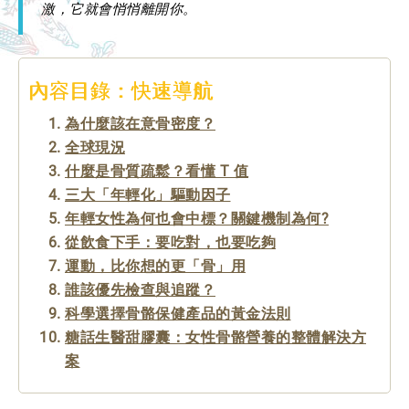
激，它就會悄悄離開你。
內容目錄：快速導航
為什麼該在意骨密度？
全球現況
什麼是骨質疏鬆？看懂 T 值
三大「年輕化」驅動因子
年輕女性為何也會中標？關鍵機制為何?
從飲食下手：要吃對，也要吃夠
運動，比你想的更「骨」用
誰該優先檢查與追蹤？
科學選擇骨骼保健產品的黃金法則
糖話生醫甜膠囊：女性骨骼營養的整體解決方
案