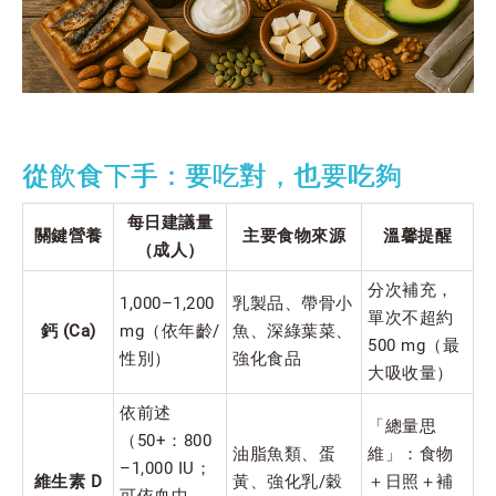
從飲食下手：要吃對，也要吃夠
每日建議量
關鍵營養
主要食物來源
溫馨提醒
（成人）
分次補充，
1,000–1,200
乳製品、帶骨小
單次不超約
鈣 (Ca)
mg（依年齡/
魚、深綠葉菜、
500 mg（最
性別）
強化食品
大吸收量）
依前述
「總量思
（50+：800
油脂魚類、蛋
維」：食物
–1,000 IU；
維生素 D
黃、強化乳/穀
＋日照＋補
可依血中