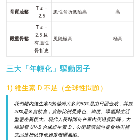
T ≤ –
骨質疏鬆
脆性骨折風險高
高
2.5
T ≤ –
2.5 且
嚴重骨鬆
風險極高
極高
有脆性
骨折史
三大「年輕化」驅動因子
1) 維生素 D 不足（全球性問題）
我們體內維生素D的儲備大多約80%是由日照合成，其餘
20%是來自飲食，實際比例受膚色、緯度、曝曬與生活
型態差異很大。現代人長時間待在室內與過度防曬，大
幅影響 UV-B 合成維生素 D，公衛建議傾向從食物與補
充品達標以降低過度曝曬風險。