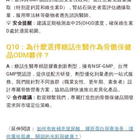
取（特別是鈣質和維生素D），腎結石病史者需評估總攝取
量，服用華法林等藥物者應先諮詢醫師。
💡
安全提醒
：建議定期檢測血中25(OH)D濃度，確保維生素
D處於適當範圍。
Q10：為什麼選擇糖話生醫作為骨骼保健
品ODM夥伴？
A
：糖話生醫專精甜膠囊創新劑型，擁有NSF-GMP、台灣
GMP雙認證，提供從配方研發、劑型優化到量產的一站式服
務。我們能針對不同族群（職業女性、更年期、素食者）設
計專屬骨骼營養方案，協助品牌快速推出差異化產品。
💡
合作建議
：歡迎聯繫我們，專屬打造您的骨骼保健品開發
需求與市場定位策略。
〈延伸閱讀：
如何有效補充玻尿酸、膠原蛋白與賽洛美，讓
你重拾肌膚、關節的光彩與健康？
〉