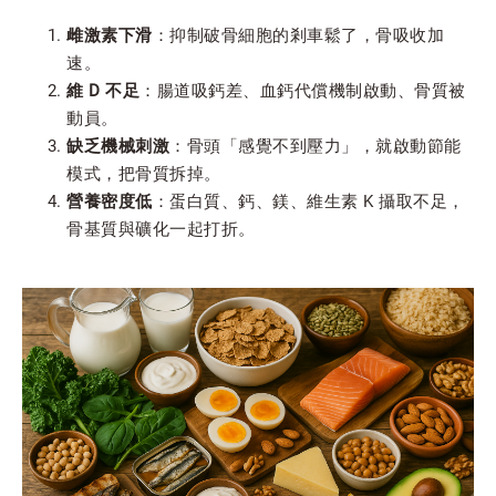
雌激素下滑
：抑制破骨細胞的剎車鬆了，骨吸收加
速。
維 D 不足
：腸道吸鈣差、血鈣代償機制啟動、骨質被
動員。
缺乏機械刺激
：骨頭「感覺不到壓力」，就啟動節能
模式，把骨質拆掉。
營養密度低
：蛋白質、鈣、鎂、維生素 K 攝取不足，
骨基質與礦化一起打折。