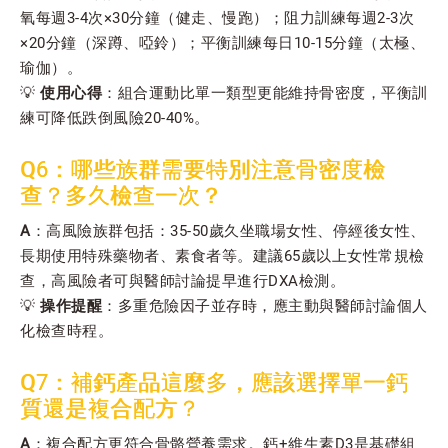
氧每週3-4次×30分鐘（健走、慢跑）；阻力訓練每週2-3次
×20分鐘（深蹲、啞鈴）；平衡訓練每日10-15分鐘（太極、
瑜伽）。
💡
使用心得
：組合運動比單一類型更能維持骨密度，平衡訓
練可降低跌倒風險20-40%。
Q6：哪些族群需要特別注意骨密度檢
查？多久檢查一次？
A
：高風險族群包括：35-50歲久坐職場女性、停經後女性、
長期使用特殊藥物者、素食者等。建議65歲以上女性常規檢
查，高風險者可與醫師討論提早進行DXA檢測。
💡
操作提醒
：多重危險因子並存時，應主動與醫師討論個人
化檢查時程。
Q7：補鈣產品這麼多，應該選擇單一鈣
質還是複合配方？
A
：複合配方更符合骨骼營養需求。鈣+維生素D3是基礎組