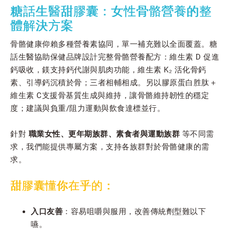
糖話生醫甜膠囊：女性骨骼營養的整
體解決方案
骨骼健康仰賴多種營養素協同，單一補充難以全面覆蓋。糖
話生醫協助保健品牌設計完整骨骼營養配方：維生素 D 促進
鈣吸收，鎂支持鈣代謝與肌肉功能，維生素 K₂ 活化骨鈣
素、引導鈣沉積於骨；三者相輔相成。另以膠原蛋白胜肽＋
維生素 C支援骨基質生成與維持，讓骨骼維持韌性的穩定
度；建議與負重/阻力運動與飲食達標並行。
針對
職業女性、更年期族群、素食者與運動族群
等不同需
求，我們能提供專屬方案，支持各族群對於骨骼健康的需
求。
甜膠囊懂你在乎的：
入口友善
：容易咀嚼與服用，改善傳統劑型難以下
嚥。