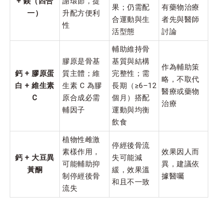
+ 鎂（四合
謝環節，提
果；仍需配
有藥物治療
一）
升配方便利
合運動與生
者先與醫師
性
活型態
討論
輔助維持骨
膠原是骨基
基質與結構
作為輔助策
鈣 + 膠原蛋
質主體；維
完整性；需
略，不取代
白 + 維生素
生素 C 為膠
長期（≥6–12
醫療或藥物
C
原合成必需
個月）搭配
治療
輔因子
運動與均衡
飲食
植物性雌激
停經後骨流
素樣作用，
效果因人而
鈣 + 大豆異
失可能減
可能輔助抑
異，建議依
黃酮
緩，效果溫
制停經後骨
據醫囑
和且不一致
流失