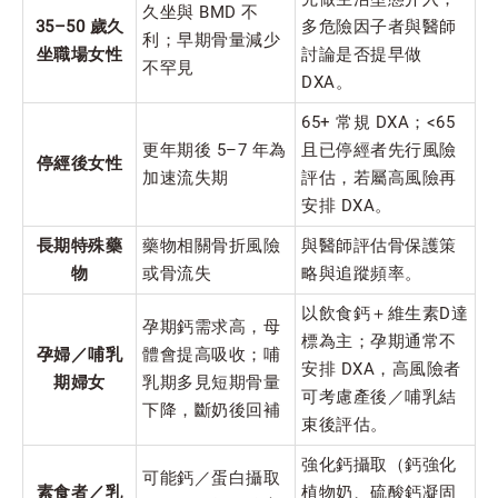
久坐與 BMD 不
35–50 歲久
多危險因子者與醫師
利；早期骨量減少
坐職場女性
討論是否提早做
不罕見
DXA。
65+ 常規 DXA；<65
更年期後 5–7 年為
且已停經者先行風險
停經後女性
加速流失期
評估，若屬高風險再
安排 DXA。
長期特殊藥
藥物相關骨折風險
與醫師評估骨保護策
物
或骨流失
略與追蹤頻率。
以飲食鈣＋維生素D達
孕期鈣需求高，母
標為主；孕期通常不
孕婦／哺乳
體會提高吸收；哺
安排 DXA，高風險者
期婦女
乳期多見短期骨量
可考慮產後／哺乳結
下降，斷奶後回補
束後評估。
強化鈣攝取（鈣強化
可能鈣／蛋白攝取
素食者／乳
植物奶、硫酸鈣凝固