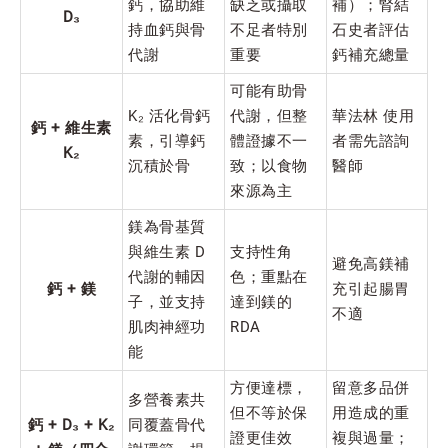
鈣，協助維
缺乏或攝取
補）；腎結
D₃
持血鈣與骨
不足者特別
石史者評估
代謝
重要
鈣補充總量
可能有助骨
K₂ 活化骨鈣
代謝，但整
華法林 使用
鈣 + 維生素
素，引導鈣
體證據不一
者需先諮詢
K₂
沉積於骨
致；以食物
醫師
來源為主
鎂為骨基質
與維生素 D
支持性角
避免高鎂補
代謝的輔因
色；重點在
鈣 + 鎂
充引起腸胃
子，並支持
達到鎂的
不適
肌肉神經功
RDA
能
方便達標，
留意多品併
多營養素共
但不等於保
用造成的重
鈣 + D₃ + K₂
同覆蓋骨代
證更佳效
複與過量；