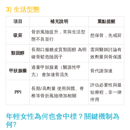
3) 生活型態
項目
補充說明
重點提醒
骨折風險提升，常與生活型
吸菸
想保骨，先戒菸
態不良並行
長期口服糖皮質類固醇 為明
需與醫師討論有
類固醇
確骨鬆危險因子
效劑量與骨保護
過量甲狀腺素（醫源性甲
甲狀腺藥
骨代謝加速
亢） 會加速骨流失
評估必要性與最
長期/高劑量 使用與髖、脊
PPI
短療程，非一律
椎等骨折風險增加相關
停用
年輕女性為何也會中標？關鍵機制為
何?