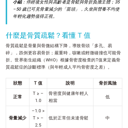
小結
：停經後女性與高齡者是骨鬆與骨折負擔主體；35
–50 歲已可見骨量減少的「苗頭」，久坐與營養不均使
年輕化趨勢值得正視。
什麼是骨質疏鬆？看懂 T 值
骨質疏鬆是骨量與骨微結構下降，導致骨頭「多孔、易
碎」，跌倒更容易骨折；嚴重時，咳嗽或輕微碰撞也可能骨
折。世界衛生組織（WHO）根據骨密度檢查的T值來定義骨
質疏鬆症的診斷標準（與年輕成人平均骨密度之差）。
狀態
T 值
說明
骨折風險
T ≥ –
骨密度與健康年輕人
正常
低
1.0
相當
–1.0 >
骨量減少
T > –
低於正常但未達骨鬆
中
2.5