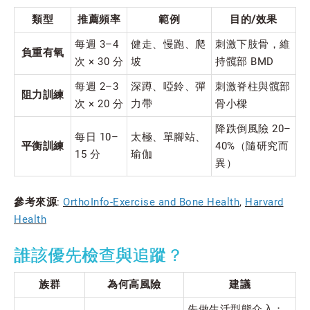
類型
推薦頻率
範例
目的/效果
每週 3–4
健走、慢跑、爬
刺激下肢骨，維
負重有氧
次 × 30 分
坡
持髖部 BMD
每週 2–3
深蹲、啞鈴、彈
刺激脊柱與髖部
阻力訓練
次 × 20 分
力帶
骨小樑
降跌倒風險 20–
每日 10–
太極、單腳站、
平衡訓練
40%（隨研究而
15 分
瑜伽
異）
參考來源
:
OrthoInfo-Exercise and Bone Health
,
Harvard
Health
誰該優先檢查與追蹤？
族群
為何高風險
建議
先做生活型態介入；