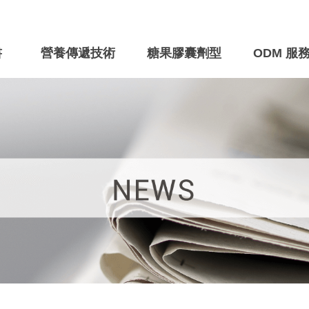
書
營養傳遞技術
糖果膠囊劑型
ODM 服