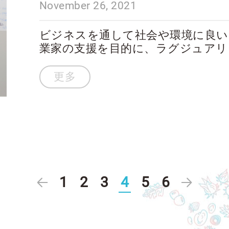
November 26, 2021
ビジネスを通して社会や環境に良い
業家の支援を目的に、ラグジュアリ
した｢カルティエ ウーマンズ イニシ
更多
1
2
3
4
5
6