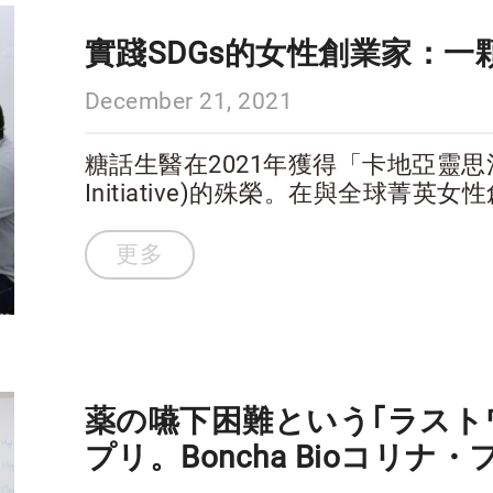
實踐SDGs的女性創業家：一
December 21, 2021
糖話生醫在2021年獲得「卡地亞靈思湧動女
Initiative)的殊榮。在與全球
解眾多積極呼應聯合國永續發展目標（
更多
薬の嚥下困難という｢ラスト
プリ。Boncha Bioコリナ