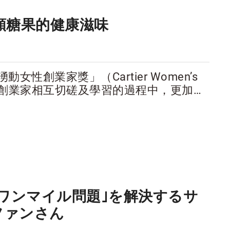
顆糖果的健康滋味
性創業家獎」（Cartier Women’s
菁英女性創業家相互切磋及學習的過程中，更加了
SDGs）候選企業的創業精神。
ワンマイル問題｣を解決するサ
・ファンさん