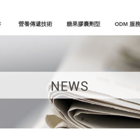
書
營養傳遞技術
糖果膠囊劑型
ODM 服