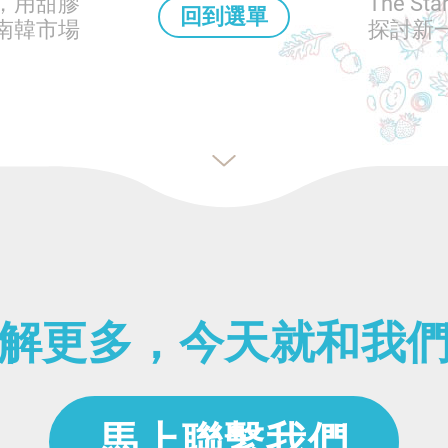
議，用甜膠
The St
回到選單
南韓市場
探討新
解更多，今天就和我
馬上聯繫我們