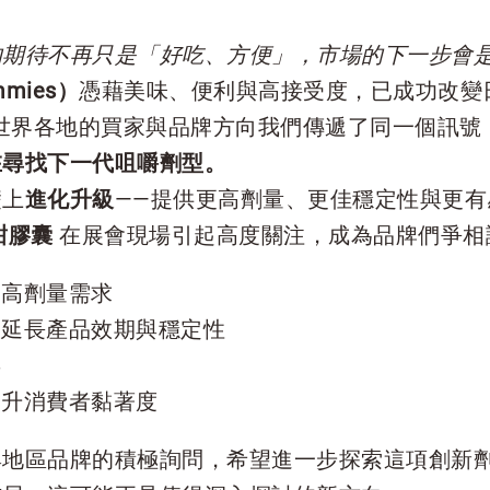
的期待不再只是「好吃、方便」，市場的下一步會
mies）
憑藉美味、便利與高接受度，已成功改變
世界各地的買家與品牌方向我們傳遞了同一個訊號
在尋找下一代咀嚼劑型。
礎上
進化升級
——提供更高劑量、更佳穩定性與更有
甜膠囊
在展會現場引起高度關注，成為品牌們爭相
足高劑量需求
，延長產品效期與穩定性
存
提升消費者黏著度
與地區品牌的積極詢問，希望進一步探索這項創新