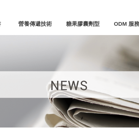
書
營養傳遞技術
糖果膠囊劑型
ODM 服